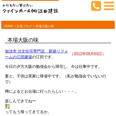
HOME
>
社長ブログ
>
本場大阪の味
本場大阪の味
加須市 注文住宅専門店 新築リフォ
（2012年09月03日）
ームの江田建築
の江田です。
今日の夕方大阪の勉強会から帰宅し、今は仕事中です。
妻と、子供は実家に帰省中です。（私が勉強会でいないの
で）
噂によるとお台場に行ったらしい・・・。
楽しんできてねー
ってもう帰ってきてるか。