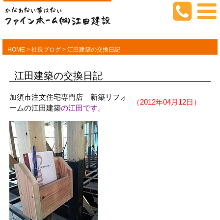
HOME
>
社長ブログ
>
江田建築の交換日記
江田建築の交換日記
加須市注文住宅専門店 新築リフォ
（2012年04月12日）
ームの江田建築
の江田です。