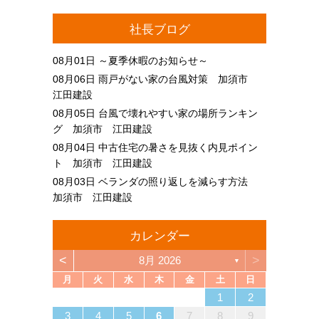
社長ブログ
08月01日
～夏季休暇のお知らせ～
08月06日
雨戸がない家の台風対策 加須市
江田建設
08月05日
台風で壊れやすい家の場所ランキン
グ 加須市 江田建設
08月04日
中古住宅の暑さを見抜く内見ポイン
ト 加須市 江田建設
08月03日
ベランダの照り返しを減らす方法
加須市 江田建設
カレンダー
<
>
8月 2026
▼
月
火
水
木
金
土
日
4
6
2
4
3
6
1
4
6
2
5
3
5
1
1
4
2
5
3
6
1
4
6
2
3
6
2
4
2
5
1
3
6
1
4
4
3
5
1
3
6
2
4
2
5
5
1
4
6
2
4
3
5
1
3
6
6
2
5
3
5
1
4
6
2
4
1
4
2
5
3
6
1
4
6
2
2
5
1
3
6
1
4
2
5
3
3
6
2
4
2
5
1
3
6
1
4
4
3
5
1
3
6
2
4
2
5
6
2
5
3
5
1
4
6
2
4
3
6
1
4
6
2
5
3
5
1
1
4
2
5
3
6
1
4
6
2
2
5
1
3
6
1
4
2
5
3
4
5
5
7
3
5
1
1
4
7
2
5
7
3
6
1
4
6
2
2
5
1
3
6
1
4
7
2
5
7
3
4
7
3
5
1
3
6
2
4
7
2
5
5
1
4
6
2
4
7
3
5
1
3
6
6
2
5
7
3
5
1
4
6
2
4
7
7
3
6
1
4
6
2
5
7
3
5
1
2
5
1
3
6
1
4
7
2
5
7
3
3
6
2
4
7
2
5
1
3
6
1
4
4
7
3
5
1
3
6
2
4
7
2
5
5
1
4
6
2
4
7
3
5
1
3
6
7
3
6
1
4
6
2
5
7
3
5
1
1
4
7
2
5
7
3
6
1
4
6
2
2
5
1
3
6
1
4
7
2
5
7
3
3
6
2
4
7
2
5
1
3
6
1
4
5
6
1
2
13
10
13
13
12
10
12
12
10
13
13
10
13
12
10
13
10
12
10
13
12
12
13
10
12
10
13
13
12
10
12
13
12
10
13
13
12
10
13
12
10
10
13
12
10
13
10
12
10
13
12
13
12
10
12
13
10
13
13
12
10
12
12
10
13
13
12
10
13
12
10
12
11
11
11
11
11
11
11
11
11
11
11
11
11
11
11
11
11
11
11
11
11
11
11
11
11
11
11
9
7
7
8
9
7
8
8
7
9
7
8
9
9
7
9
8
8
7
8
9
7
9
8
9
7
8
9
7
8
9
7
8
7
9
7
8
9
9
8
8
7
9
7
9
7
9
8
8
7
8
9
7
9
9
7
8
9
7
7
8
9
7
8
8
7
9
7
8
9
9
8
8
7
9
7
12
14
10
12
14
12
14
10
13
13
12
10
13
14
12
14
10
14
10
12
10
13
14
12
12
13
14
10
12
10
13
13
12
14
10
12
13
14
14
10
13
13
12
14
10
12
12
10
13
14
12
14
10
10
13
14
12
10
13
14
10
12
10
13
14
12
12
13
14
10
12
10
13
14
10
13
13
12
14
10
12
14
12
14
10
13
13
12
10
13
14
12
14
10
10
13
14
12
10
13
12
13
11
11
11
11
11
11
11
11
11
11
11
11
11
11
11
11
11
11
11
11
11
11
11
8
8
9
8
9
9
8
8
9
8
9
9
8
9
8
9
8
9
8
9
8
9
8
8
9
9
9
8
8
8
9
9
8
9
8
8
9
8
8
9
8
9
9
8
8
9
9
9
8
8
3
4
5
6
7
8
9