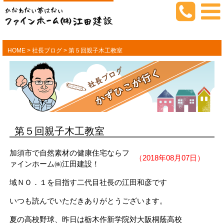
HOME
>
社長ブログ
>
第５回親子木工教室
第５回親子木工教室
加須市で自然素材の健康住宅ならフ
（2018年08月07日）
ァインホーム㈱江田建設！
域ＮＯ．１を目指す二代目社長の江田和彦です
いつも読んでいただきありがとうございます。
夏の高校野球、昨日は栃木作新学院対大阪桐蔭高校