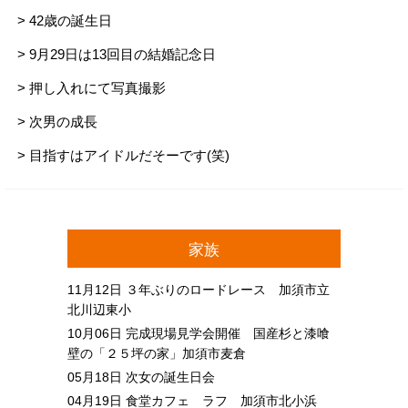
> 42歳の誕生日
> 9月29日は13回目の結婚記念日
> 押し入れにて写真撮影
> 次男の成長
> 目指すはアイドルだそーです(笑)
家族
11月12日
３年ぶりのロードレース 加須市立
北川辺東小
10月06日
完成現場見学会開催 国産杉と漆喰
壁の「２５坪の家」加須市麦倉
05月18日
次女の誕生日会
04月19日
食堂カフェ ラフ 加須市北小浜