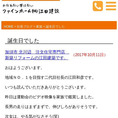
HOME
>
社長ブログ
>
家族
>
誕生日でした
誕生日でした
加須市 北川辺 注文住宅専門店
（2017年10月11日）
新築リフォームの江田建築です。
おはようございます。
地域ＮＯ．１を目指す二代目社長の江田和彦です。
いつも読んでいただきありがとうございます。
昨日は運動会のビデオ映像を家族で鑑賞しました。
長男の走りはまずまずで、伸びしろがありそうです。
次女は、やる気がなさそう(笑)