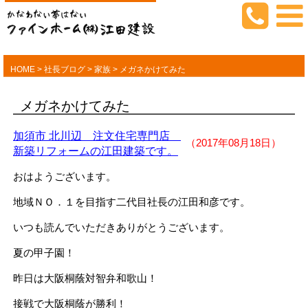
HOME
>
社長ブログ
>
家族
>
メガネかけてみた
メガネかけてみた
加須市 北川辺 注文住宅専門店
（2017年08月18日）
新築リフォームの江田建築です。
おはようございます。
地域ＮＯ．１を目指す二代目社長の江田和彦です。
いつも読んでいただきありがとうございます。
夏の甲子園！
昨日は大阪桐蔭対智弁和歌山！
接戦で大阪桐蔭が勝利！