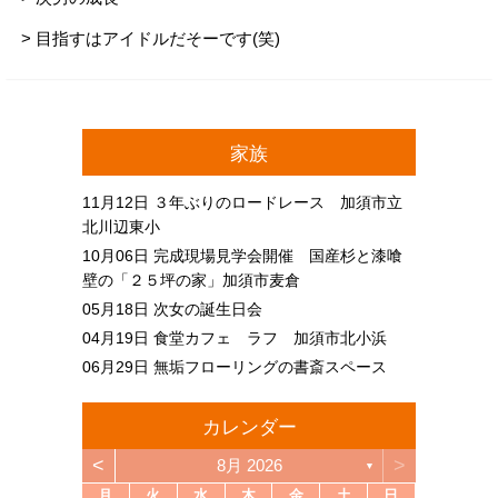
> 目指すはアイドルだそーです(笑)
家族
11月12日
３年ぶりのロードレース 加須市立
北川辺東小
10月06日
完成現場見学会開催 国産杉と漆喰
壁の「２５坪の家」加須市麦倉
05月18日
次女の誕生日会
04月19日
食堂カフェ ラフ 加須市北小浜
06月29日
無垢フローリングの書斎スペース
カレンダー
<
>
8月 2026
▼
月
火
水
木
金
土
日