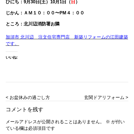
ひにち：9月30日(土）10月1日（
日
）
じかん：ＡＭ１０：００〜PM４：００
ところ：北川辺消防署お隣
加須市 北川辺 注文住宅専門店 新築リフォームの江田建築
です。
いいね:
< お盆休みの過ごし方
玄関ドアリフォーム >
コメントを残す
メールアドレスが公開されることはありません。
※
が付い
ている欄は必須項目です