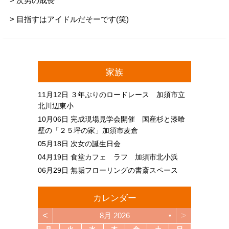
> 次男の成長
> 目指すはアイドルだそーです(笑)
家族
11月12日
３年ぶりのロードレース 加須市立
北川辺東小
10月06日
完成現場見学会開催 国産杉と漆喰
壁の「２５坪の家」加須市麦倉
05月18日
次女の誕生日会
04月19日
食堂カフェ ラフ 加須市北小浜
06月29日
無垢フローリングの書斎スペース
カレンダー
<
>
8月 2026
▼