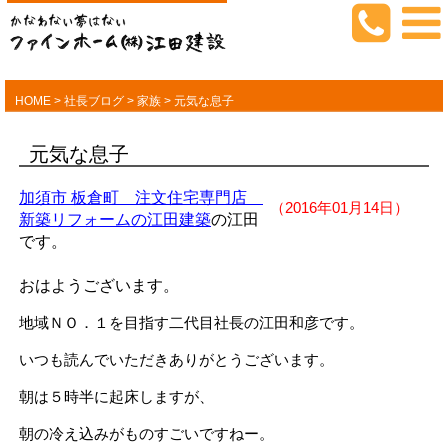
HOME
>
社長ブログ
>
家族
>
元気な息子
元気な息子
加須市 板倉町 注文住宅専門店
（2016年01月14日）
新築リフォームの江田建築
の江田
です。
おはようございます。
地域ＮＯ．１を目指す二代目社長の江田和彦です。
いつも読んでいただきありがとうございます。
朝は５時半に起床しますが、
朝の冷え込みがものすごいですねー。