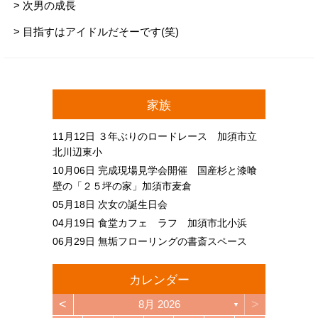
> 次男の成長
> 目指すはアイドルだそーです(笑)
家族
11月12日
３年ぶりのロードレース 加須市立
北川辺東小
10月06日
完成現場見学会開催 国産杉と漆喰
壁の「２５坪の家」加須市麦倉
05月18日
次女の誕生日会
04月19日
食堂カフェ ラフ 加須市北小浜
06月29日
無垢フローリングの書斎スペース
カレンダー
<
>
8月 2026
▼