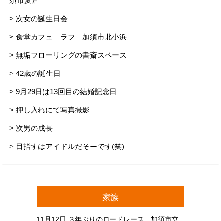
須市麦倉
> 次女の誕生日会
> 食堂カフェ ラフ 加須市北小浜
> 無垢フローリングの書斎スペース
> 42歳の誕生日
> 9月29日は13回目の結婚記念日
> 押し入れにて写真撮影
> 次男の成長
> 目指すはアイドルだそーです(笑)
家族
11月12日
３年ぶりのロードレース 加須市立