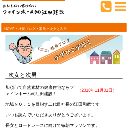
HOME
>
社長ブログ
>
家族
>
次女と次男
次女と次男
加須市で自然素材の健康住宅ならフ
（2018年11月01日）
ァインホーム㈱江田建設！
地域ＮＯ．１を目指す二代目社長の江田和彦です
いつも読んでいただきありがとうございます。
長女とロードレースに向けて毎朝マラソンです。