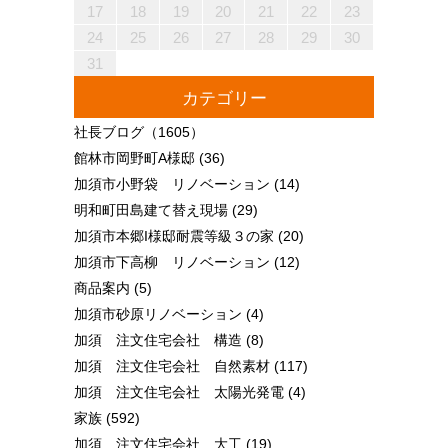
25
27
23
25
21
21
24
27
22
25
27
23
26
21
24
26
22
22
25
21
23
26
21
24
27
22
25
27
23
24
27
23
25
21
23
26
22
24
27
22
25
25
21
24
26
22
24
27
23
25
21
23
26
26
22
25
27
23
25
21
24
26
22
24
27
27
23
26
21
24
26
22
25
27
23
25
21
22
25
21
23
26
21
24
27
22
25
27
23
23
26
22
24
27
22
25
21
23
26
21
24
24
27
23
25
21
23
26
22
24
27
22
25
25
21
24
26
22
24
27
23
25
21
23
26
27
23
26
21
24
26
22
25
27
23
25
21
21
24
27
22
25
27
23
26
21
24
26
22
22
25
21
23
26
21
24
27
22
25
27
23
23
26
22
24
27
22
25
21
23
26
21
24
25
26
26
28
24
26
22
22
25
28
23
26
28
24
27
22
25
27
23
23
26
22
24
27
22
25
28
23
26
28
24
25
28
24
26
22
24
27
23
25
28
23
26
26
22
25
27
23
25
28
24
26
22
24
27
27
23
26
28
24
26
22
25
27
23
25
28
28
24
27
22
25
27
23
26
28
24
26
22
23
26
22
24
27
22
25
28
23
26
28
24
24
27
23
25
28
23
26
22
24
27
22
25
25
28
24
26
22
24
27
23
25
28
23
26
26
22
25
27
23
25
28
24
26
22
24
27
28
24
27
22
25
27
23
26
28
24
26
22
22
25
28
23
26
28
24
27
22
25
27
23
23
26
22
24
27
22
25
28
23
26
28
24
24
27
23
25
28
23
26
22
24
27
22
25
26
27
17
18
19
20
21
22
23
30
28
28
31
29
30
28
31
29
28
30
28
31
29
30
30
28
30
29
29
28
31
29
30
28
30
29
30
28
31
29
30
28
31
29
30
28
29
28
30
28
31
29
30
29
29
28
30
28
31
30
28
30
29
29
28
31
29
30
28
30
30
28
31
29
30
28
28
31
29
30
28
31
29
28
30
28
31
29
30
29
29
28
30
28
31
31
29
30
31
29
30
29
29
30
31
31
29
30
30
29
30
31
29
30
31
29
30
31
29
30
31
29
29
29
30
31
30
30
29
29
31
29
30
30
29
30
31
29
31
29
30
31
29
30
31
29
30
29
29
30
31
30
30
29
29
24
25
26
27
28
29
30
31
カテゴリー
社長ブログ
（1605）
館林市岡野町A様邸
(36)
加須市小野袋 リノベーション
(14)
明和町田島建て替え現場
(29)
加須市本郷I様邸耐震等級３の家
(20)
加須市下高柳 リノベーション
(12)
商品案内
(5)
加須市砂原リノベーション
(4)
加須 注文住宅会社 構造
(8)
加須 注文住宅会社 自然素材
(117)
加須 注文住宅会社 太陽光発電
(4)
家族
(592)
加須 注文住宅会社 大工
(19)