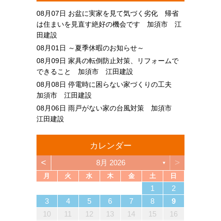
08月07日
お盆に実家を見て気づく劣化 帰省
は住まいを見直す絶好の機会です 加須市 江
田建設
08月01日
～夏季休暇のお知らせ～
08月09日
家具の転倒防止対策、リフォームで
できること 加須市 江田建設
08月08日
停電時に困らない家づくりの工夫
加須市 江田建設
08月06日
雨戸がない家の台風対策 加須市
江田建設
カレンダー
<
>
8月 2026
▼
月
火
水
木
金
土
日
4
6
2
4
3
6
1
4
6
2
5
3
5
1
1
4
2
5
3
6
1
4
6
2
3
6
2
4
2
5
1
3
6
1
4
4
3
5
1
3
6
2
4
2
5
5
1
4
6
2
4
3
5
1
3
6
6
2
5
3
5
1
4
6
2
4
1
4
2
5
3
6
1
4
6
2
2
5
1
3
6
1
4
2
5
3
3
6
2
4
2
5
1
3
6
1
4
4
3
5
1
3
6
2
4
2
5
6
2
5
3
5
1
4
6
2
4
3
6
1
4
6
2
5
3
5
1
1
4
2
5
3
6
1
4
6
2
2
5
1
3
6
1
4
2
5
3
4
5
5
7
3
5
1
1
4
7
2
5
7
3
6
1
4
6
2
2
5
1
3
6
1
4
7
2
5
7
3
4
7
3
5
1
3
6
2
4
7
2
5
5
1
4
6
2
4
7
3
5
1
3
6
6
2
5
7
3
5
1
4
6
2
4
7
7
3
6
1
4
6
2
5
7
3
5
1
2
5
1
3
6
1
4
7
2
5
7
3
3
6
2
4
7
2
5
1
3
6
1
4
4
7
3
5
1
3
6
2
4
7
2
5
5
1
4
6
2
4
7
3
5
1
3
6
7
3
6
1
4
6
2
5
7
3
5
1
1
4
7
2
5
7
3
6
1
4
6
2
2
5
1
3
6
1
4
7
2
5
7
3
3
6
2
4
7
2
5
1
3
6
1
4
5
6
1
2
13
10
13
13
12
10
12
12
10
13
13
10
13
12
10
13
10
12
10
13
12
12
13
10
12
10
13
13
12
10
12
13
12
10
13
13
12
10
13
12
10
10
13
12
10
13
10
12
10
13
12
13
12
10
12
13
10
13
13
12
10
12
12
10
13
13
12
10
13
12
10
12
11
11
11
11
11
11
11
11
11
11
11
11
11
11
11
11
11
11
11
11
11
11
11
11
11
11
11
9
7
7
8
9
7
8
8
7
9
7
8
9
9
7
9
8
8
7
8
9
7
9
8
9
7
8
9
7
8
9
7
8
7
9
7
8
9
9
8
8
7
9
7
9
7
9
8
8
7
8
9
7
9
9
7
8
9
7
7
8
9
7
8
8
7
9
7
8
9
9
8
8
7
9
7
12
14
10
12
14
12
14
10
13
13
12
10
13
14
12
14
10
14
10
12
10
13
14
12
12
13
14
10
12
10
13
13
12
14
10
12
13
14
14
10
13
13
12
14
10
12
12
10
13
14
12
14
10
10
13
14
12
10
13
14
10
12
10
13
14
12
12
13
14
10
12
10
13
14
10
13
13
12
14
10
12
14
12
14
10
13
13
12
10
13
14
12
14
10
10
13
14
12
10
13
12
13
11
11
11
11
11
11
11
11
11
11
11
11
11
11
11
11
11
11
11
11
11
11
11
8
8
9
8
9
9
8
8
9
8
9
9
8
9
8
9
8
9
8
9
8
9
8
8
9
9
9
8
8
8
9
9
8
9
8
8
9
8
8
9
8
9
9
8
8
9
9
9
8
8
3
4
5
6
7
8
9
18
20
16
18
14
14
17
20
15
18
20
16
19
14
17
19
15
15
18
14
16
19
14
17
20
15
18
20
16
17
20
16
18
14
16
19
15
17
20
15
18
18
14
17
19
15
17
20
16
18
14
16
19
19
15
18
20
16
18
14
17
19
15
17
20
20
16
19
14
17
19
15
18
20
16
18
14
15
18
14
16
19
14
17
20
15
18
20
16
16
19
15
17
20
15
18
14
16
19
14
17
17
20
16
18
14
16
19
15
17
20
15
18
18
14
17
19
15
17
20
16
18
14
16
19
20
16
19
14
17
19
15
18
20
16
18
14
14
17
20
15
18
20
16
19
14
17
19
15
15
18
14
16
19
14
17
20
15
18
20
16
16
19
15
17
20
15
18
14
16
19
14
17
18
19
19
21
17
19
15
15
18
21
16
19
21
17
20
15
18
20
16
16
19
15
17
20
15
18
21
16
19
21
17
18
21
17
19
15
17
20
16
18
21
16
19
19
15
18
20
16
18
21
17
19
15
17
20
20
16
19
21
17
19
15
18
20
16
18
21
21
17
20
15
18
20
16
19
21
17
19
15
16
19
15
17
20
15
18
21
16
19
21
17
17
20
16
18
21
16
19
15
17
20
15
18
18
21
17
19
15
17
20
16
18
21
16
19
19
15
18
20
16
18
21
17
19
15
17
20
21
17
20
15
18
20
16
19
21
17
19
15
15
18
21
16
19
21
17
20
15
18
20
16
16
19
15
17
20
15
18
21
16
19
21
17
17
20
16
18
21
16
19
15
17
20
15
18
19
20
10
11
12
13
14
15
16