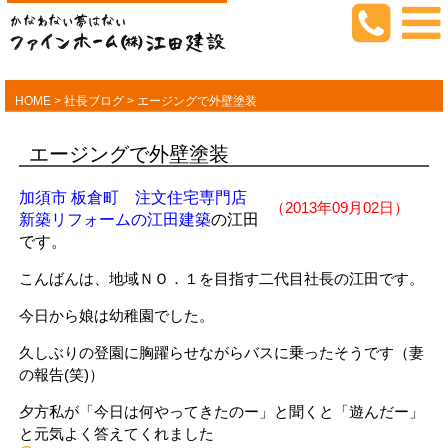
HOME
>
社長ブログ
>
エージングで外壁塗装
エージングで外壁塗装
加須市 板倉町 注文住宅専門店
（2013年09月02日）
新築リフォームの江田建築
の江田
です。
こんばんは、地域ＮＯ．１を目指す二代目社長の江田です。
今日から娘は幼稚園でした。
久しぶりの登園に胸躍らせながらバスに乗ったそうです（妻
の報告(笑)）
夕方私が「今日は何やってきたのー」と聞くと「遊んだー」
と元気よく答えてくれました