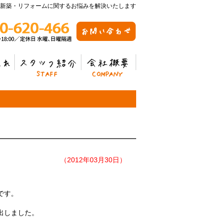
新築・リフォームに関するお悩みを解決いたします
スタッフ紹介
会社概要
（2012年03月30日）
です。
出しました。