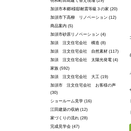
明和町田島建て替え現場
(29)
加須市本郷I様邸耐震等級３の家
(20)
加須市下高柳 リノベーション
(12)
商品案内
(5)
加須市砂原リノベーション
(4)
加須 注文住宅会社 構造
(8)
加須 注文住宅会社 自然素材
(117)
加須 注文住宅会社 太陽光発電
(4)
家族
(592)
加須 注文住宅会社 大工
(19)
加須市 注文住宅会社 お客様の声
(30)
ショールーム見学
(16)
江田建築の収納
(12)
家づくりの流れ
(28)
完成見学会
(47)