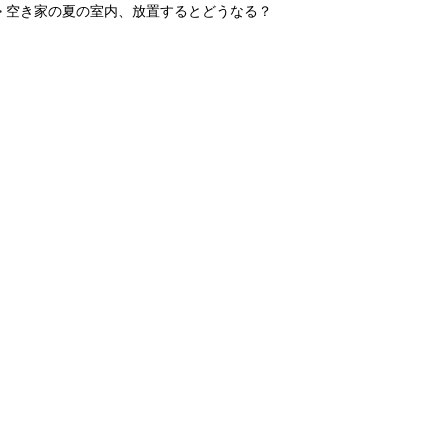
> 空き家の夏の室内、放置するとどうなる？